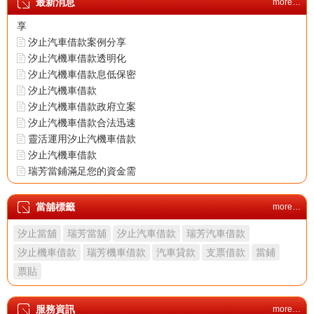
最新消息
more…
汐止機車借款成功案例分
享
汐止汽車借款案例分享
汐止汽機車借款透明化
汐止汽機車借款息低保密
汐止汽機車借款
汐止汽機車借款政府立案
汐止汽機車借款合法迅速
靈活運用汐止汽機車借款
汐止汽機車借款
瑞芳當鋪滿足您的資金需
求
汐止當舖首選當鋪安心有
當舖標籤
more…
保障
汐止當舖
瑞芳當舖
汐止汽車借款
瑞芳汽車借款
汐止機車借款成功案例分
享
汐止機車借款
瑞芳機車借款
汽車貸款
支票借款
當鋪
汐止汽車借款案例分享
票貼
汐止汽機車借款透明化
汐止汽機車借款息低保密
服務資訊
more…