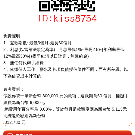
免責聲明
1．還款期數: 最低3個月-最長60個月
2．利息(以當舖法規定為準) : 月息最低1%~最高2.5%[年利率最低
12%最高30%] (提早結清以日計算，無違約金)
3．無任何代辦手續費
4．依據個人工作、薪水及各項負債授信條件不同，而有所差異。以
下為借貸成本計算的
參考案例：
假設你貸一筆新台幣 300,000 元的款項，還款期為60 個月，開辦手
續費為新台幣 6,000元，
總費用年百分率為 3.68%，等於每月還款額度應為新台幣 5,113元，
而總還款額則為新台幣
312,780 元