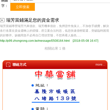
關鍵
字：
瑞芳當鋪滿足您的資金需求
瑞芳當鋪專營瑞芳汽車借款、瑞芳機車借款，免押證件免保人，不加收手續費，解決
各行各業在資金週轉上的煩惱，府立案合法利息，低息快速借輕鬆還，突破臨時困境
的好夥伴。缺錢用急不必再自己埋頭苦惱，不想再看人臉色......
http://p99.zhongrong.com.tw/message/0508164.html
[2018-05-08 16:47]
相關結果 1 條
聯絡方式
more…