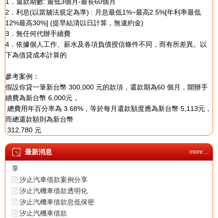
1．還款期數: 最低3個月-最長60個月
2．利息(以當舖法規定為準) : 月息最低1%~最高2.5%[年利率最低
12%最高30%] (提早結清以日計算，無違約金)
3．無任何代辦手續費
4．依據個人工作、薪水及各項負債授信條件不同，而有所差異。以
下為借貸成本計算的
參考案例：
假設你貸一筆新台幣 300,000 元的款項，還款期為60 個月，開辦手
續費為新台幣 6,000元，
總費用年百分率為 3.68%，等於每月還款額度應為新台幣 5,113元，
而總還款額則為新台幣
312,780 元
最新消息
more…
汐止機車借款成功案例分
享
汐止汽車借款案例分享
汐止汽機車借款透明化
汐止汽機車借款息低保密
汐止汽機車借款