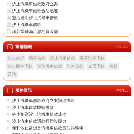
汐止汽機車借款政府立案
汐止汽機車借款合法迅速
靈活運用汐止汽機車借款
汐止汽機車借款
瑞芳當鋪滿足您的資金需
求
汐止當舖首選當鋪安心有
當舖標籤
more…
保障
汐止當舖
瑞芳當舖
汐止汽車借款
瑞芳汽車借款
汐止機車借款成功案例分
享
汐止機車借款
瑞芳機車借款
汽車貸款
支票借款
當鋪
汐止汽車借款案例分享
票貼
汐止汽機車借款透明化
汐止汽機車借款息低保密
服務資訊
more…
汐止汽機車借款
汐止汽機車借款政府立案
汐止汽機車借款政府立案辦理快速
汐止汽機車借款合法迅速
汐止汽車借款即時撥款
靈活運用汐止汽機車借款
林小姐到汐止汽機車借款成功
汐止汽機車借款
汐止汽車借款還款輕鬆沒壓力
瑞芳當鋪滿足您的資金需
便利汐止當舖是汽機車借款最佳的夥伴