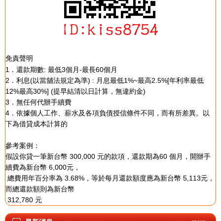
免責聲明
1．還款期數: 最低3個月-最長60個月
2．利息(以當舖法規定為準) : 月息最低1%~最高2.5%[年利率最低
12%最高30%] (提早結清以日計算，無違約金)
3．無任何代辦手續費
4．依據個人工作、薪水及各項負債授信條件不同，而有所差異。以
下為借貸成本計算的
參考案例：
假設你貸一筆新台幣 300,000 元的款項，還款期為60 個月，開辦手
續費為新台幣 6,000元，
總費用年百分率為 3.68%，等於每月還款額度應為新台幣 5,113元，
而總還款額則為新台幣
312,780 元