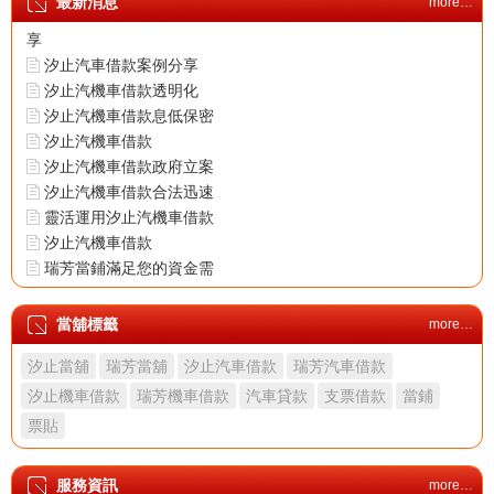
最新消息
more…
汐止機車借款成功案例分
享
汐止汽車借款案例分享
汐止汽機車借款透明化
汐止汽機車借款息低保密
汐止汽機車借款
汐止汽機車借款政府立案
汐止汽機車借款合法迅速
靈活運用汐止汽機車借款
汐止汽機車借款
瑞芳當鋪滿足您的資金需
求
汐止當舖首選當鋪安心有
當舖標籤
more…
保障
汐止當舖
瑞芳當舖
汐止汽車借款
瑞芳汽車借款
汐止機車借款成功案例分
享
汐止機車借款
瑞芳機車借款
汽車貸款
支票借款
當鋪
汐止汽車借款案例分享
票貼
汐止汽機車借款透明化
汐止汽機車借款息低保密
服務資訊
more…